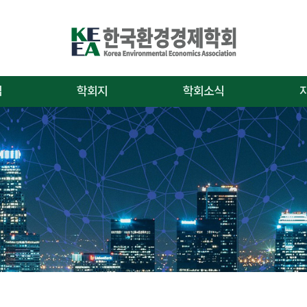
업
학회지
학회소식
논문투고 안내
공지사항
연구
논문투고 규정
학술대회/행사
편집
학회지검색
채용/모집안내
자
온라인문의