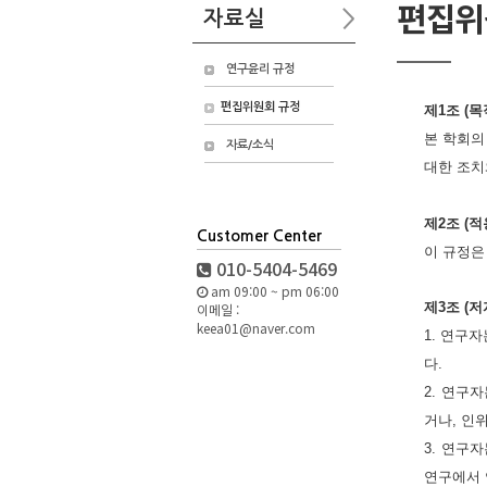
편집위
자료실
연구윤리 규정
편집위원회 규정
제1조 (목
본 학회의
자료/소식
대한 조치
제2조 (
Customer Center
이 규정은
010-5404-5469
am 09:00 ~ pm 06:00
제3조 (
이메일 :
keea01@naver.com
1. 연구
다.
2. 연구
거나, 인
3. 연구
연구에서 