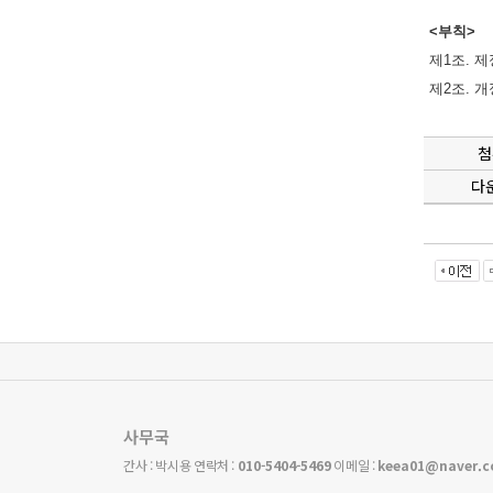
<부칙>
제1조. 제
제2조. 개
첨
다
사무국
간사 : 박시용 연락처 :
010-5404-5469
이메일 :
keea01@naver.