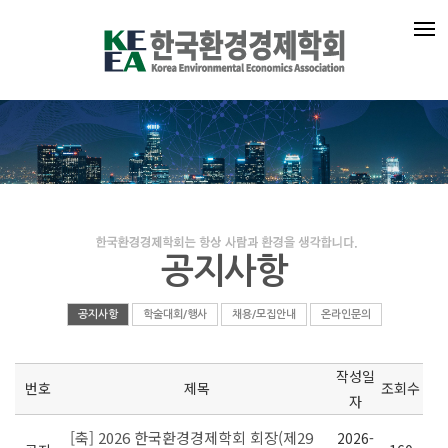
공지사항
공지사항
학술대회/행사
채용/모집안내
온라인문의
작성일
번호
제목
조회수
자
[축] 2026 한국환경경제학회 회장(제29
2026-