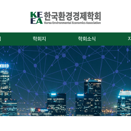
업
학회지
학회소식
논문투고 안내
공지사항
연구
논문투고 규정
학술대회/행사
편집
학회지검색
채용/모집안내
자
온라인문의