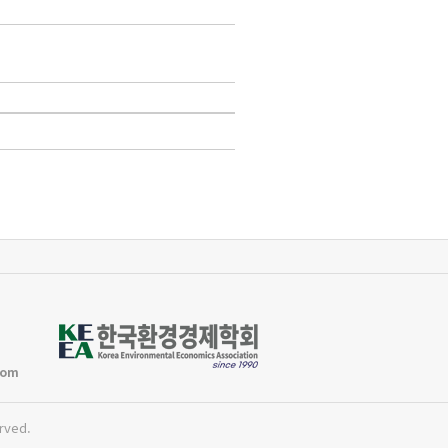
com
rved.