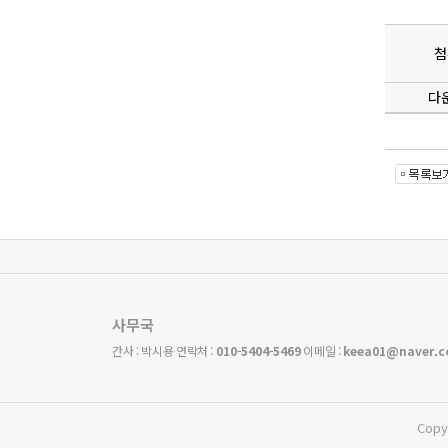
첨
다
사무국
간사 : 박시용 연락처 :
010-5404-5469
이메일 :
keea01@naver.
Copy