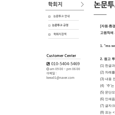
논문투
학회지
논문투고 안내
논문투고 규정
[자원·환
고원칙에 
학회지검색
1. "ms
Customer Center
2. 원고
010-5404-5469
(1) 한글
am 09:00 ~ pm 06:00
(2) 차
이메일 :
keea01@naver.com
(3) 내용
(4) ‘
(5) 문단
(6) 인쇄
(7) 글자
(8) 표는