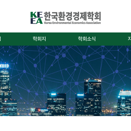
업
학회지
학회소식
논문투고 안내
공지사항
연구
논문투고 규정
학술대회/행사
편집
학회지검색
채용/모집안내
자
온라인문의