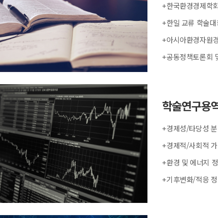
+한국환경경제학회
+한일 교류 학술대
+아시아환경자원
+공동정책토론회 
학술연구용
+경제성/타당성 
+경제적/사회적 
+환경 및 에너지 
+기후변화/적응 정