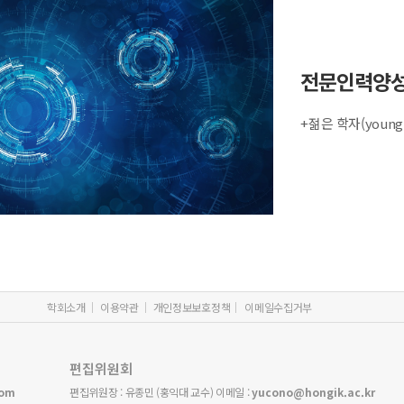
전문인력양
+젊은 학자(young
학회소개
이용약관
개인정보보호정책
이메일수집거부
편집위원회
com
편집위원장 : 유종민 (홍익대 교수) 이메일 :
yucono@hongik.ac.kr