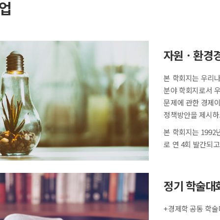
업
자원ㆍ환경경
본 학회지는 우리나
분야 학회지로서 우
문제에 관한 경제이
정책방안을 제시하
본 학회지는 199
로 연 4회 발간되고
정기 학술대
+경제학 공동 학